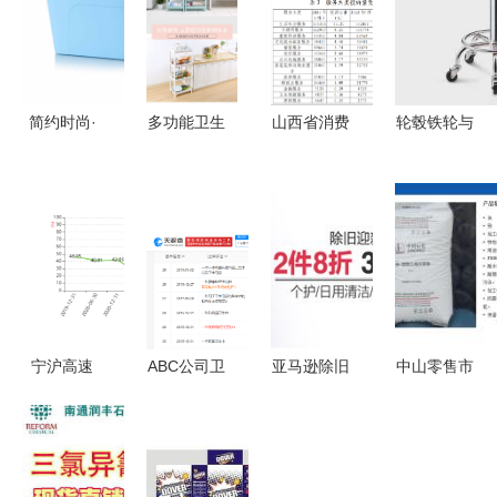
简约时尚·
多功能卫生
山西省消费
轮毂铁轮与
蓝色中号纯
间置物架
者协会发布
日用杂品销
色韩式塑料
小空间里的
日用杂品销
售的艺术
收纳箱 家
大收纳智慧
售提示 守
从需求洞察
用多功能整
护消费权
到服务优化
理之选
益，品质生
活有保障
宁沪高速
ABC公司卫
亚马逊除旧
中山零售市
2024年业
生巾专利被
迎新季 个
场中日用杂
绩点评 净
驳回 行业
护、日用清
品的现状与
利增长
创新与法律
洁、宠物用
销售策略分