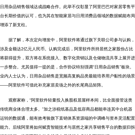
日用杂品销售领域达成战略合作。此举不仅彰显了阿里巴巴对家居零售平
台长期价值的认可，也为其在智能家居与日用消费品领域的数据赋能布局
增添了新支柱。
据了解，本次定向增发中，阿里软件将通过旗下关联公司参与认购，
涉及金额达2亿元人民币。认购完成后，阿里软件所持居然之家股份占比
将获得提升，双方将在系统接入、数字化营销以及仓储物流共享上展开进
一步整合。尤其值得一提的是，合作协议特别强调“日用杂品销售”板块。
业内人士认为，日用杂品销售是宽频高复购品类最能培养用户黏性的场景
——阿里软件可借此补充家居卖场之外的长尾商品矩阵。
观察家称，“阿里软件轻量投入换股权居屋样本间，比全面接管这类
传统商业体合理太多。”加之涉税纸基品及低容商品都能串连其中台机器
运转的数据通，能有效考验旗下直销体系资源端的中调峰与资本灵活配置
能力。后续阿里将如何赋责智能技术与居然之家共享销售平台的数据归拆