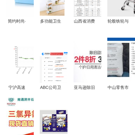
简约时尚·
多功能卫生
山西省消费
轮毂铁轮与
蓝色中号纯
间置物架
者协会发布
日用杂品销
色韩式塑料
小空间里的
日用杂品销
售的艺术
收纳箱 家
大收纳智慧
售提示 守
从需求洞察
用多功能整
护消费权
到服务优化
理之选
益，品质生
活有保障
宁沪高速
ABC公司卫
亚马逊除旧
中山零售市
2024年业
生巾专利被
迎新季 个
场中日用杂
绩点评 净
驳回 行业
护、日用清
品的现状与
利增长
创新与法律
洁、宠物用
销售策略分
12.09%至
边界的思考
品促销专
析
49.47亿，
场，享受2