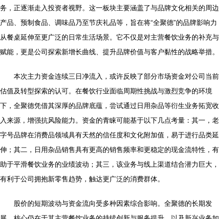
务，正逐渐走入投资者视野。这一板块主要涵盖了与品牌文化相关的周边
产品、预制食品、调味品乃至节庆礼品等，旨在将“全聚德”的品牌影响力
从餐桌延伸至更广泛的日常生活场景。它不仅是对主营餐饮业务的补充与
赋能，更是公司探索新增长曲线、提升品牌价值与客户黏性的战略举措。
本次主力资金连续三日净流入，或许反映了部分市场资金对公司当前
估值及转型探索的认可。在餐饮行业面临周期性挑战与激烈竞争的环境
下，全聚德凭借其深厚的品牌底蕴，尝试通过日用杂品等衍生业务拓宽收
入来源，增强抗风险能力。资金的青睐可能基于以下几点考量：其一，老
字号品牌在消费品领域具有天然的信任度和文化附加值，易于进行品类延
伸；其二，日用杂品销售具有更高的销售频率和更稳定的现金流特性，有
助于平滑餐饮业务的业绩波动；其三，该业务与线上渠道结合潜力巨大，
有利于公司拥抱新零售趋势，触达更广泛的消费群体。
股价的短期波动与资金流向受多种因素综合影响。全聚德的长期发
展，核心仍在于其主营餐饮业务的持续创新与服务提升，以及新兴业务如