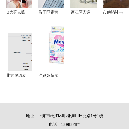
警钟
迈向数字化
管理
3大亮点吸
昌平区霍营
蓬江区宏启
市供销社与
引10万买
街道的邻里
日用制品厂
中国日用杂
家，第118
万花筒 董
高档电镀厨
品流通协会
届上海百货
丹百货中心
房杂物架，
深化合作
会打造全品
的从容信步
铁线工艺的
共促日用杂
类采购盛宴
精致之选
品销售提质
增效
北京晟源泰
准妈妈超实
瑞食品公司
用的待产包
年内频繁违
清单 孕产
规 质量问
妇待产包准
题引关注，
备全攻略
地址：上海市松江区叶榭镇叶旺公路1号1楼
日用品销售
电话：1398328**
线同样不达