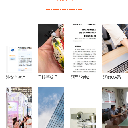
----------------
涉安全生产
千眼菩提子
阿里软件2
泛微OA系
问题，宝洁
原籽原料
亿认购居然
统成功签约
分公司、立
日用杂品中
之家股份，
助力西双版
白收罚单
的新秀与天
加码日用杂
纳景丰房地
日用杂品销
然之美
品销售新赛
产，旗下日
售隐患敲响
道
用杂品销售