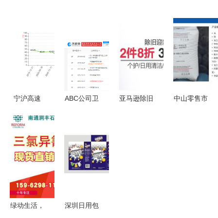
蓝色中号纯
间置物架
者协会发布
日用杂品销
色韩式塑料
小空间里的
日用杂品销
售的艺术
收纳箱 家
大收纳智慧
售提示 守
从需求洞察
用多功能整
护消费权
到服务优化
理之选
益，品质生
活有保障
宁沪高速
ABC公司卫
亚马逊除旧
中山零售市
2024年业
生巾专利被
迎新季 个
场中日用杂
绩点评 净
驳回 行业
护、日用清
品的现状与
利增长
创新与法律
洁、宠物用
销售策略分
12.09%至
边界的思考
品促销专
析
49.47亿，
场，享受2
高分红计划
件8折、3件
彰显稳健
7折优惠
绿动生活，
深圳日用包